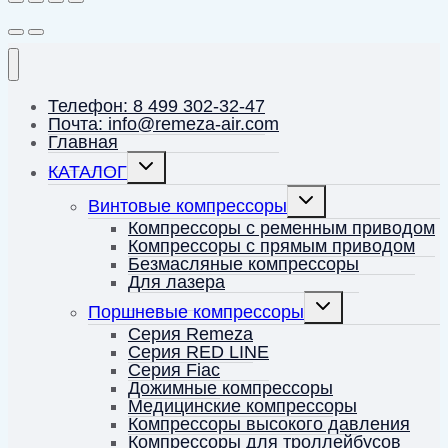
Телефон: 8 499 302-32-47
Почта: info@remeza-air.com
Главная
Переключить
КАТАЛОГ
дочернее
меню
Переключить
Винтовые компрессоры
дочернее
меню
Компрессоры с ременным приводом
Компрессоры с прямым приводом
Безмасляные компрессоры
Для лазера
Переключить
Поршневые компрессоры
дочернее
меню
Серия Remeza
Серия RED LINE
Серия Fiac
Дожимные компрессоры
Медицинские компрессоры
Компрессоры высокого давления
Компрессоры для троллейбусов