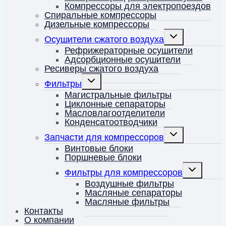
Компрессоры для электропоездов
Спиральные компрессоры
Дизельные компрессоры
Переключить
Осушители сжатого воздуха
дочернее
меню
Рефрижераторные осушители
Адсорбционные осушители
Ресиверы сжатого воздуха
Переключить
Фильтры
дочернее
меню
Магистральные фильтры
Циклонные сепараторы
Масловлагоотделители
Конденсатоотводчики
Переключить
Запчасти для компрессоров
дочернее
меню
Винтовые блоки
Поршневые блоки
Переключит
Фильтры для компрессоров
дочернее
меню
Воздушные фильтры
Масляные сепараторы
Масляные фильтры
Контакты
О компании