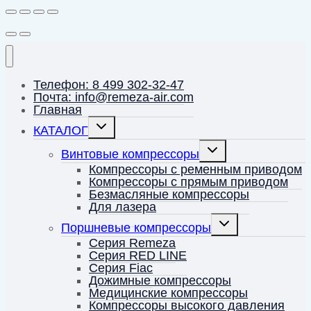
Телефон: 8 499 302-32-47
Почта: info@remeza-air.com
Главная
Переключить
КАТАЛОГ
дочернее
меню
Переключить
Винтовые компрессоры
дочернее
меню
Компрессоры с ременным приводом
Компрессоры с прямым приводом
Безмасляные компрессоры
Для лазера
Переключить
Поршневые компрессоры
дочернее
меню
Серия Remeza
Серия RED LINE
Серия Fiac
Дожимные компрессоры
Медицинские компрессоры
Компрессоры высокого давления