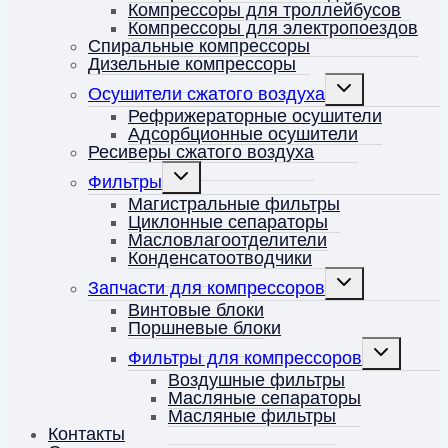
Компрессоры для троллейбусов
Компрессоры для электропоездов
Спиральные компрессоры
Дизельные компрессоры
Переключить
Осушители сжатого воздуха
дочернее
меню
Рефрижераторные осушители
Адсорбционные осушители
Ресиверы сжатого воздуха
Переключить
Фильтры
дочернее
меню
Магистральные фильтры
Циклонные сепараторы
Масловлагоотделители
Конденсатоотводчики
Переключить
Запчасти для компрессоров
дочернее
меню
Винтовые блоки
Поршневые блоки
Переключит
Фильтры для компрессоров
дочернее
меню
Воздушные фильтры
Масляные сепараторы
Масляные фильтры
Контакты