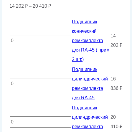
Диапазон
14 202
₽
–
20 410
₽
цен:
Подшипник
14
конический
202 ₽
14
Количество
ремкомплекта
–
202
₽
товара
для RA-45 ( прим
20
Подшипник
2 шт.)
410 ₽
конический
Подшипник
ремкомплекта
цилиндрический
16
Количество
для
ремкомплекта
836
₽
товара
RA-
для RA-45
Подшипник
45
Подшипник
цилиндрический
(
цилиндрический
20
ремкомплекта
Количество
прим
ремкомплекта
410
₽
для
товара