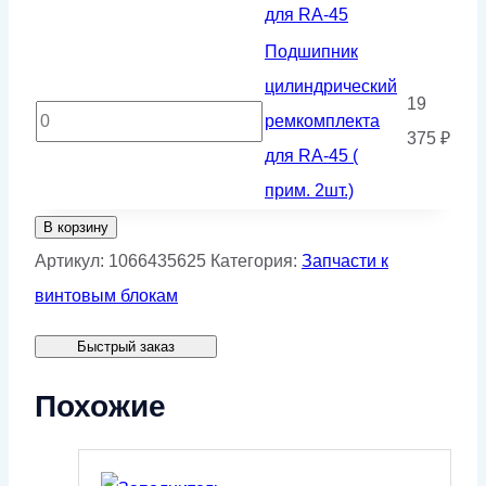
2
для RA-45
RA-
Подшипник
шт.)
Подшипник
45
цилиндрический
цилиндрический
ремкомплекта
19
Количество
ремкомплекта
для
375
₽
товара
для RA-45 (
RA-
Подшипник
прим. 2шт.)
45
цилиндрический
В корзину
ремкомплекта
Артикул:
1066435625
Категория:
Запчасти к
для
винтовым блокам
RA-
Быстрый заказ
45
(
Похожие
прим.
2шт.)