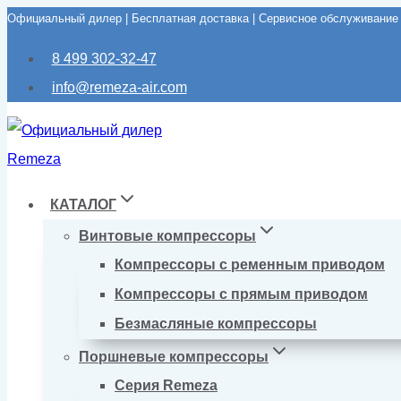
Официальный дилер | Бесплатная доставка | Сервисное обслуживание
Перейти
к
8 499 302-32-47
содержимому
info@remeza-air.com
КАТАЛОГ
Винтовые компрессоры
Компрессоры с ременным приводом
Компрессоры с прямым приводом
Безмасляные компрессоры
Поршневые компрессоры
Серия Remeza