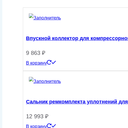
RA-
92
Впускной коллектор для компрессорно
9 863
₽
В корзину
Сальник ремкомплекта уплотнений для
12 993
₽
В корзину