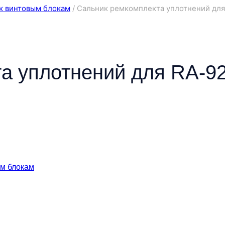
к винтовым блокам
/
Сальник ремкомплекта уплотнений для
а уплотнений для RA-9
ым блокам