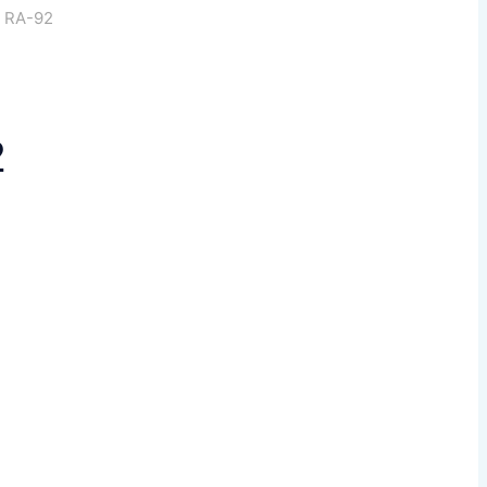
 RA-92
2