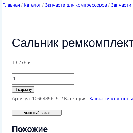
Главная
/
Каталог
/
Запчасти для компрессоров
/
Запчасти 
Сальник ремкомплект
13 278
₽
Количество
товара
В корзину
Сальник
Артикул:
1066435615-2
Категория:
Запчасти к винтов
ремкомплекта
Быстрый заказ
уплотнений
для
Похожие