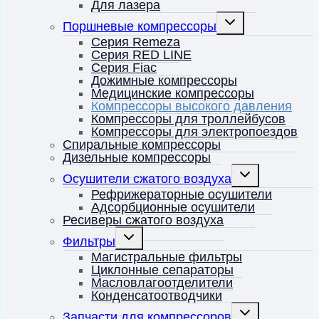
Для лазера
Переключить
Поршневые компрессоры
дочернее
меню
Серия Remeza
Серия RED LINE
Серия Fiac
Дожимные компрессоры
Медицинские компрессоры
Компрессоры высокого давления
Компрессоры для троллейбусов
Компрессоры для электропоездов
Спиральные компрессоры
Дизельные компрессоры
Переключить
Осушители сжатого воздуха
дочернее
меню
Рефрижераторные осушители
Адсорбционные осушители
Ресиверы сжатого воздуха
Переключить
Фильтры
дочернее
меню
Магистральные фильтры
Циклонные сепараторы
Масловлагоотделители
Конденсатоотводчики
Переключить
Запчасти для компрессоров