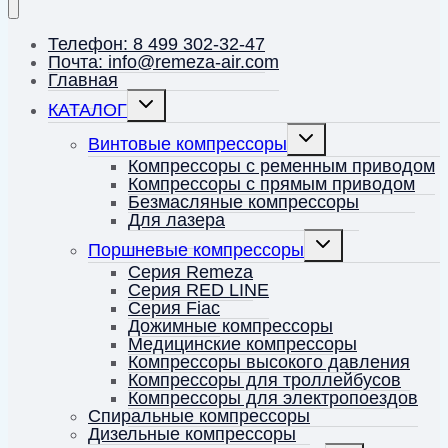
Телефон: 8 499 302-32-47
Почта: info@remeza-air.com
Главная
Переключить
КАТАЛОГ
дочернее
меню
Переключить
Винтовые компрессоры
дочернее
меню
Компрессоры с ременным приводом
Компрессоры с прямым приводом
Безмасляные компрессоры
Для лазера
Переключить
Поршневые компрессоры
дочернее
меню
Серия Remeza
Серия RED LINE
Серия Fiac
Дожимные компрессоры
Медицинские компрессоры
Компрессоры высокого давления
Компрессоры для троллейбусов
Компрессоры для электропоездов
Спиральные компрессоры
Дизельные компрессоры