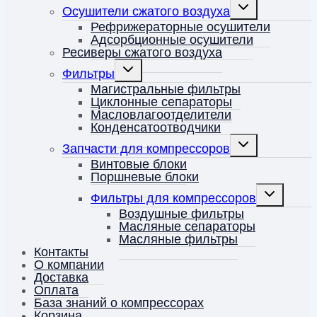
Переключить
Осушители сжатого воздуха
дочернее
меню
Рефрижераторные осушители
Адсорбционные осушители
Ресиверы сжатого воздуха
Переключить
Фильтры
дочернее
меню
Магистральные фильтры
Циклонные сепараторы
Масловлагоотделители
Конденсатоотводчики
Переключить
Запчасти для компрессоров
дочернее
меню
Винтовые блоки
Поршневые блоки
Переключит
Фильтры для компрессоров
дочернее
меню
Воздушные фильтры
Масляные сепараторы
Масляные фильтры
Контакты
О компании
Доставка
Оплата
База знаний о компрессорах
Корзина