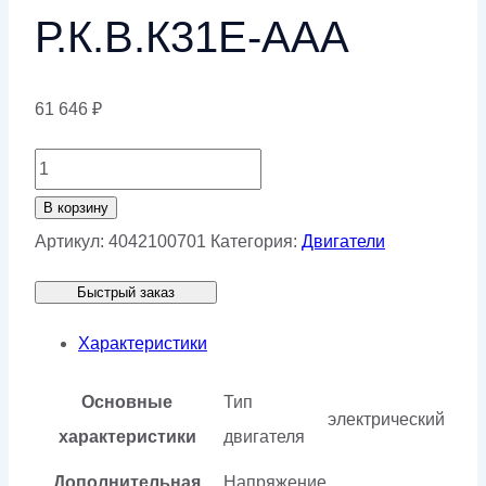
Р.К.В.К31Е-ААА
61 646
₽
Количество
товара
В корзину
Электродвигатель
Артикул:
4042100701
Категория:
Двигатели
АИР112М2У2-
Быстрый заказ
220/380-
50IM1081-
Характеристики
Р.К.В.К31Е-
Основные
Тип
ААА
электрический
характеристики
двигателя
Дополнительная
Напряжение