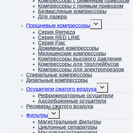
Компрессоры с ременным приводом
Компрессоры с прямым приводом
Безмасляные компрессоры
Для лазера
Переключить
Поршневые компрессоры
дочернее
меню
Серия Remeza
Серия RED LINE
Серия Fiac
Дожимные компрессоры
Медицинские компрессоры
Компрессоры высокого давления
Компрессоры для троллейбусов
Компрессоры для электропоездов
Спиральные компрессоры
Дизельные компрессоры
Переключить
Осушители сжатого воздуха
дочернее
меню
Рефрижераторные осушители
Адсорбционные осушители
Ресиверы сжатого воздуха
Переключить
Фильтры
дочернее
меню
Магистральные фильтры
Циклонные сепараторы
Масловлагоотделители