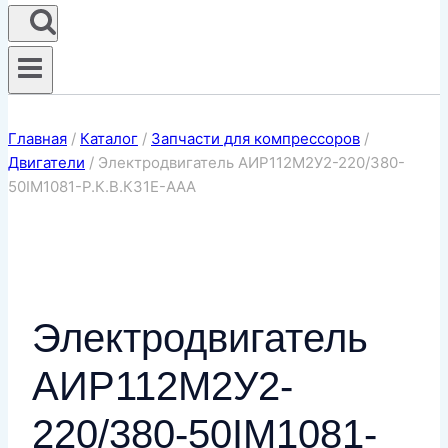
Главная
/
Каталог
/
Запчасти для компрессоров
/
Двигатели
/
Электродвигатель АИР112М2У2-220/380-
50IM1081-Р.К.В.К31Е-ААА
Электродвигатель
АИР112М2У2-
220/380-50IM1081-