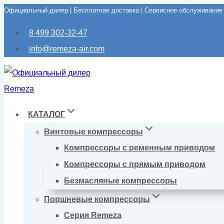
Официальный дилер | Бесплатная доставка | Сервисное обслуживание
Перейти
к
8 499 302-32-47
содержимому
info@remeza-air.com
КАТАЛОГ
Винтовые компрессоры
Компрессоры с ременным приводом
Компрессоры с прямым приводом
Безмасляные компрессоры
Поршневые компрессоры
Серия Remeza