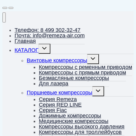
Телефон: 8 499 302-32-47
Почта: info@remeza-air.com
Главная
Переключить
КАТАЛОГ
дочернее
меню
Переключить
Винтовые компрессоры
дочернее
меню
Компрессоры с ременным приводом
Компрессоры с прямым приводом
Безмасляные компрессоры
Для лазера
Переключить
Поршневые компрессоры
дочернее
меню
Серия Remeza
Серия RED LINE
Серия Fiac
Дожимные компрессоры
Медицинские компрессоры
Компрессоры высокого давления
Компрессоры для троллейбусов