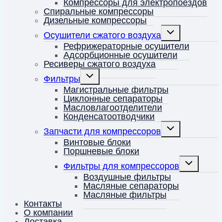
Компрессоры для электропоездов
Спиральные компрессоры
Дизельные компрессоры
Переключить
Осушители сжатого воздуха
дочернее
меню
Рефрижераторные осушители
Адсорбционные осушители
Ресиверы сжатого воздуха
Переключить
Фильтры
дочернее
меню
Магистральные фильтры
Циклонные сепараторы
Масловлагоотделители
Конденсатоотводчики
Переключить
Запчасти для компрессоров
дочернее
меню
Винтовые блоки
Поршневые блоки
Переключит
Фильтры для компрессоров
дочернее
меню
Воздушные фильтры
Масляные сепараторы
Масляные фильтры
Контакты
О компании
Доставка