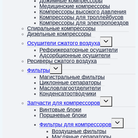
Дожимные компрессоры
Медицинские компрессоры
Компрессоры высокого давления
Компрессоры для троллейбусов
Компрессоры для электропоездов
Спиральные компрессоры
Дизельные компрессоры
Переключить
Осушители сжатого воздуха
дочернее
меню
Рефрижераторные осушители
Адсорбционные осушители
Ресиверы сжатого воздуха
Переключить
Фильтры
дочернее
меню
Магистральные фильтры
Циклонные сепараторы
Масловлагоотделители
Конденсатоотводчики
Переключить
Запчасти для компрессоров
дочернее
меню
Винтовые блоки
Поршневые блоки
Переключит
Фильтры для компрессоров
дочернее
меню
Воздушные фильтры
Масляные сепараторы