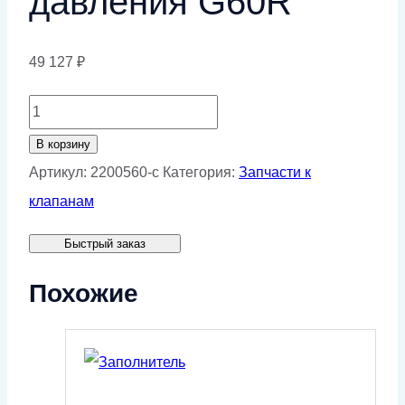
давления G60R
49 127
₽
Количество
товара
В корзину
Клапанный
Артикул:
2200560-c
Категория:
Запчасти к
элемент
клапанам
клапана
Быстрый заказ
минимального
давления
Похожие
G60R