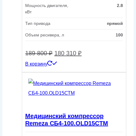
Мощность двигателя,
2.8
кВт
Тип привода
прямой
Объем ресивера, л
100
Первоначальная
Текущая
189 800
₽
180 310
₽
В корзину
цена
цена:
составляла
180
189
310 ₽.
800 ₽.
Медицинский компрессор
Remeza СБ4-100.OLD15СТМ