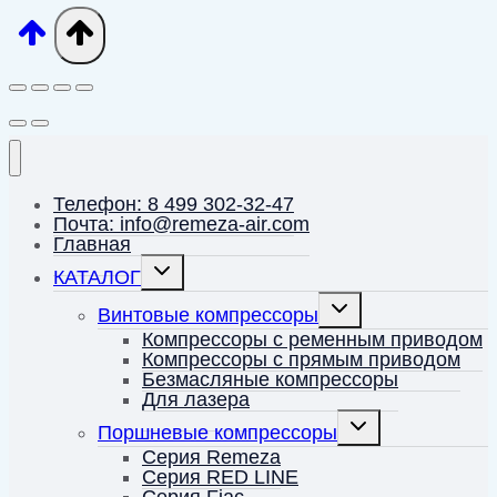
Телефон: 8 499 302-32-47
Почта: info@remeza-air.com
Главная
Переключить
КАТАЛОГ
дочернее
меню
Переключить
Винтовые компрессоры
дочернее
меню
Компрессоры с ременным приводом
Компрессоры с прямым приводом
Безмасляные компрессоры
Для лазера
Переключить
Поршневые компрессоры
дочернее
меню
Серия Remeza
Серия RED LINE