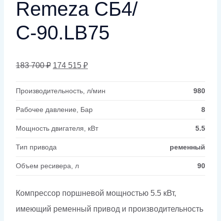
Remeza СБ4/
С-90.LB75
Первоначальная
Текущая
183 700
₽
174 515
₽
цена
цена:
Производительность, л/мин
980
составляла
174
Рабочее давление, Бар
8
183
515 ₽.
700 ₽.
Мощность двигателя, кВт
5.5
Тип привода
ременный
Объем ресивера, л
90
Компрессор поршневой мощностью 5.5 кВт,
имеющий ременный привод и производительность