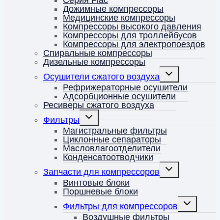
Серия Fiac
Дожимные компрессоры
Медицинские компрессоры
Компрессоры высокого давления
Компрессоры для троллейбусов
Компрессоры для электропоездов
Спиральные компрессоры
Дизельные компрессоры
Переключить
Осушители сжатого воздуха
дочернее
меню
Рефрижераторные осушители
Адсорбционные осушители
Ресиверы сжатого воздуха
Переключить
Фильтры
дочернее
меню
Магистральные фильтры
Циклонные сепараторы
Масловлагоотделители
Конденсатоотводчики
Переключить
Запчасти для компрессоров
дочернее
меню
Винтовые блоки
Поршневые блоки
Переключит
Фильтры для компрессоров
дочернее
меню
Воздушные фильтры