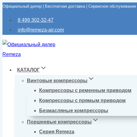
Официальный дилер | Бесплатная доставка | Сервисное обслуживание
Перейти
к
8 499 302-32-47
содержимому
info@remeza-air.com
КАТАЛОГ
Винтовые компрессоры
Компрессоры с ременным приводом
Компрессоры с прямым приводом
Безмасляные компрессоры
Поршневые компрессоры
Серия Remeza