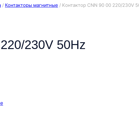
а
/
Контакторы магнитные
/
Kонтактор CNN 90 00 220/230V 
 220/230V 50Hz
ые