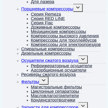
Для лазера
Переключить
Поршневые компрессоры
дочернее
меню
Серия Remeza
Серия RED LINE
Серия Fiac
Дожимные компрессоры
Медицинские компрессоры
Компрессоры высокого давления
Компрессоры для троллейбусов
Компрессоры для электропоездов
Спиральные компрессоры
Дизельные компрессоры
Переключить
Осушители сжатого воздуха
дочернее
меню
Рефрижераторные осушители
Адсорбционные осушители
Ресиверы сжатого воздуха
Переключить
Фильтры
дочернее
меню
Магистральные фильтры
Циклонные сепараторы
Масловлагоотделители
Конденсатоотводчики
Переключить
Запчасти для компрессоров