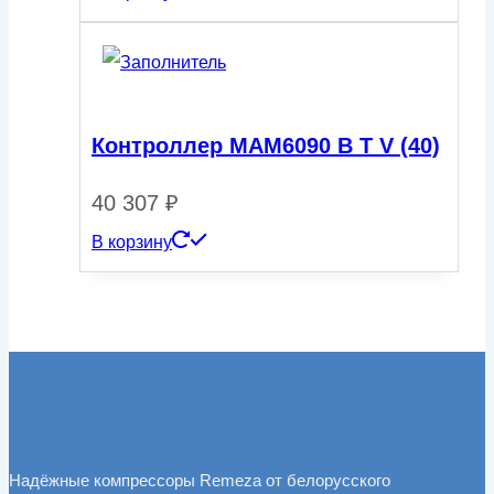
Контроллер МАМ6090 B T V (40)
40 307
₽
В корзину
Надёжные компрессоры Remeza от белорусского