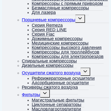
Компрессоры с прямым приводом
Безмасляные компрессоры
Для лазера
Переключить
Поршневые компрессоры
дочернее
меню
Серия Remeza
Серия RED LINE
Серия Fiac
Дожимные компрессоры
Медицинские компрессоры
Компрессоры высокого давления
Компрессоры для троллейбусов
Компрессоры для электропоездов
Спиральные компрессоры
Дизельные компрессоры
Переключить
Осушители сжатого воздуха
дочернее
меню
Рефрижераторные осушители
Адсорбционные осушители
Ресиверы сжатого воздуха
Переключить
Фильтры
дочернее
меню
Магистральные фильтры
Циклонные сепараторы
Масловлагоотделители