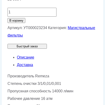
Количество
товара
В корзину
Корпус
Артикул:
УТ000023234
Категория:
Магистральные
фильтра
фильтры
Remeza
Быстрый заказ
HF-
40
Описание
(14
Доставка
м3/
Производитель Remeza
мин)
Степень очистки 3/1/0,01/0,001
Пропускная способность 14000 л/мин
Рабочее давление 16 атм