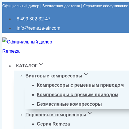
Официальный дилер | Бесплатная доставка | Сервисное обслуживание
Перейти
к
8 499 302-32-47
содержимому
info@remeza-air.com
КАТАЛОГ
Винтовые компрессоры
Компрессоры с ременным приводом
Компрессоры с прямым приводом
Безмасляные компрессоры
Поршневые компрессоры
Серия Remeza