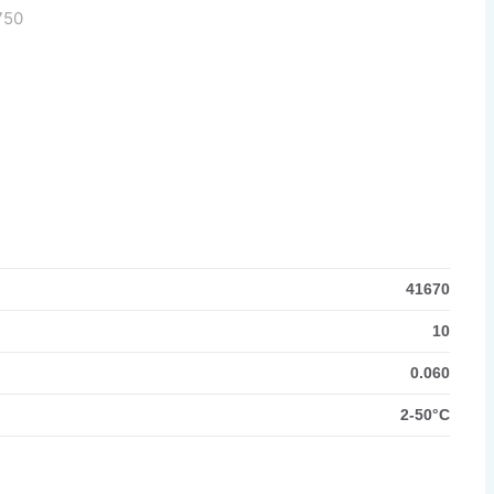
750
41670
10
0.060
2-50°С