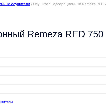
онные осушители
/
Осушитель адсорбционный Remeza RED 
онный Remeza RED 750
ушители