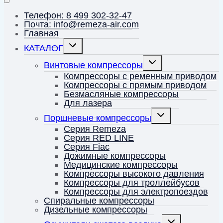
Телефон: 8 499 302-32-47
Почта: info@remeza-air.com
Главная
Переключить
КАТАЛОГ
дочернее
меню
Переключить
Винтовые компрессоры
дочернее
меню
Компрессоры с ременным приводом
Компрессоры с прямым приводом
Безмасляные компрессоры
Для лазера
Переключить
Поршневые компрессоры
дочернее
меню
Серия Remeza
Серия RED LINE
Серия Fiac
Дожимные компрессоры
Медицинские компрессоры
Компрессоры высокого давления
Компрессоры для троллейбусов
Компрессоры для электропоездов
Спиральные компрессоры
Дизельные компрессоры
Переключить