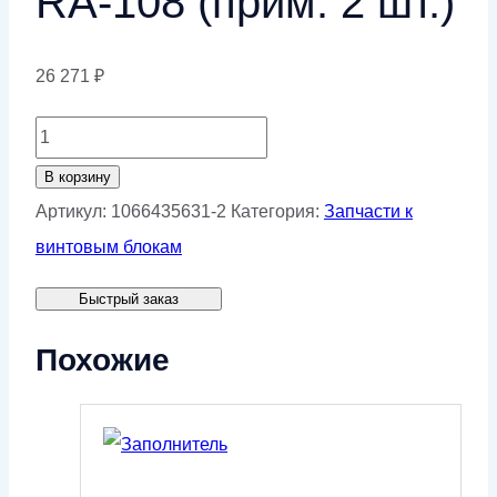
RA-108 (прим. 2 шт.)
26 271
₽
Количество
товара
В корзину
Подшипник
Артикул:
1066435631-2
Категория:
Запчасти к
конический
винтовым блокам
ремкомплекта
Быстрый заказ
для
RA-
Похожие
108
(прим.
2
шт.)