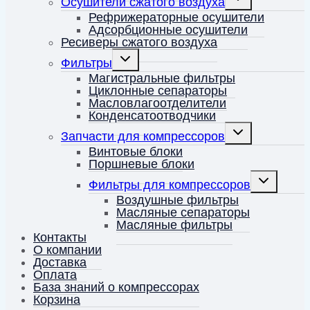
Осушители сжатого воздуха
дочернее
меню
Рефрижераторные осушители
Адсорбционные осушители
Ресиверы сжатого воздуха
Переключить
Фильтры
дочернее
меню
Магистральные фильтры
Циклонные сепараторы
Масловлагоотделители
Конденсатоотводчики
Переключить
Запчасти для компрессоров
дочернее
меню
Винтовые блоки
Поршневые блоки
Переключит
Фильтры для компрессоров
дочернее
меню
Воздушные фильтры
Масляные сепараторы
Масляные фильтры
Контакты
О компании
Доставка
Оплата
База знаний о компрессорах
Корзина