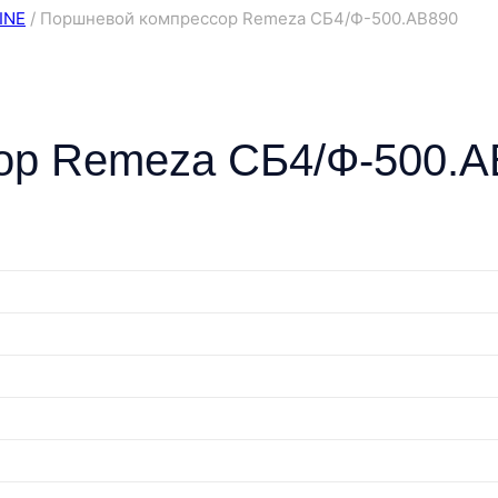
INE
/
Поршневой компрессор Remeza СБ4/Ф-500.АВ890
ор Remeza СБ4/Ф-500.А