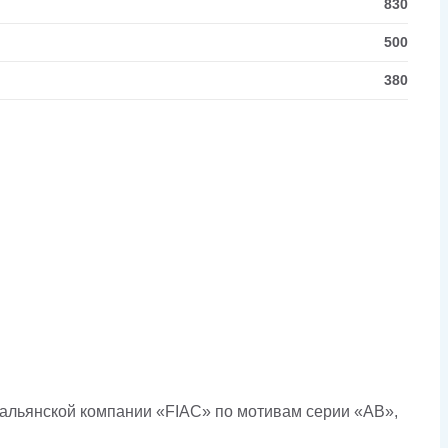
830
500
380
льянской компании «FIAC» по мотивам серии «AB»,