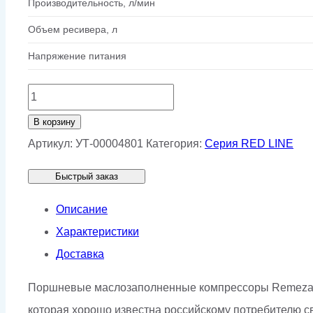
Производительность, л/мин
Объем ресивера, л
Напряжение питания
Количество
товара
В корзину
Поршневой
Артикул:
УТ-00004801
Категория:
Серия RED LINE
компрессор
Быстрый заказ
Remeza
СБ4/
Описание
Ф-500.АВ890
Характеристики
Доставка
Поршневые маслозаполненные компрессоры Remeza «
которая хорошо известна российскому потребителю с