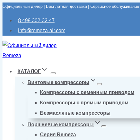
Официальный дилер | Бесплатная доставка | Сервисное обслуживание
Перейти
к
8 499 302-32-47
содержимому
info@remeza-air.com
КАТАЛОГ
Винтовые компрессоры
Компрессоры с ременным приводом
Компрессоры с прямым приводом
Безмасляные компрессоры
Поршневые компрессоры
Серия Remeza