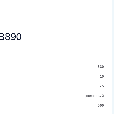
В890
830
10
5.5
ременный
500