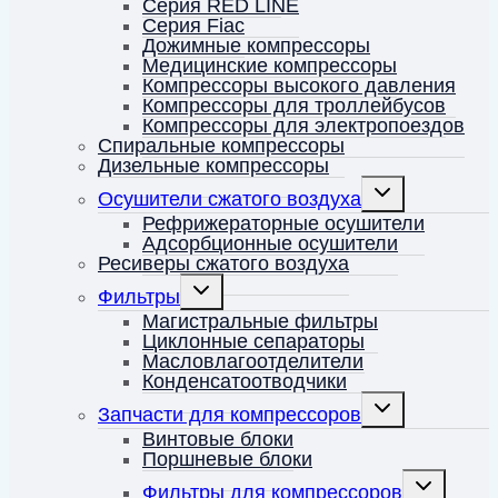
Серия RED LINE
Серия Fiac
Дожимные компрессоры
Медицинские компрессоры
Компрессоры высокого давления
Компрессоры для троллейбусов
Компрессоры для электропоездов
Спиральные компрессоры
Дизельные компрессоры
Переключить
Осушители сжатого воздуха
дочернее
меню
Рефрижераторные осушители
Адсорбционные осушители
Ресиверы сжатого воздуха
Переключить
Фильтры
дочернее
меню
Магистральные фильтры
Циклонные сепараторы
Масловлагоотделители
Конденсатоотводчики
Переключить
Запчасти для компрессоров
дочернее
меню
Винтовые блоки
Поршневые блоки
Переключит
Фильтры для компрессоров
дочернее