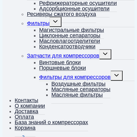
меню
Рефрижераторные осушители
Адсорбционные осушители
Ресиверы сжатого воздуха
Переключить
Фильтры
дочернее
меню
Магистральные фильтры
Циклонные сепараторы
Масловлагоотделители
Конденсатоотводчики
Переключить
Запчасти для компрессоров
дочернее
меню
Винтовые блоки
Поршневые блоки
Переключит
Фильтры для компрессоров
дочернее
меню
Воздушные фильтры
Масляные сепараторы
Масляные фильтры
Контакты
О компании
Доставка
Оплата
База знаний о компрессорах
Корзина