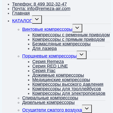
Телефон: 8 499 302-32-47
Почта: info@remeza-air.com
Главная
Переключить
КАТАЛОГ
дочернее
меню
Переключить
Винтовые компрессоры
дочернее
меню
Компрессоры с ременным приводом
Компрессоры с прямым приводом
Безмасляные компрессоры
Для лазера
Переключить
Поршневые компрессоры
дочернее
меню
Серия Remeza
Серия RED LINE
Серия Fiac
Дожимные компрессоры
Медицинские компрессоры
Компрессоры высокого давления
Компрессоры для троллейбусов
Компрессоры для электропоездов
Спиральные компрессоры
Дизельные компрессоры
Переключить
Осушители сжатого воздуха
дочернее