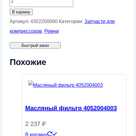
товара
В корзину
Ремень
Артикул:
4302200060
Категории:
Запчасти для
XPZ
компрессоров
,
Ремни
1337
Быстрый заказ
Ld
L=L
Похожие
Pio
3VX530
Масляный фильтр 4052004003
2 237
₽
В корзину