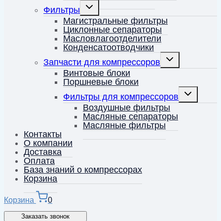
Переключить
Фильтры
дочернее
меню
Магистральные фильтры
Циклонные сепараторы
Масловлагоотделители
Конденсатоотводчики
Переключить
Запчасти для компрессоров
дочернее
меню
Винтовые блоки
Поршневые блоки
Переключит
Фильтры для компрессоров
дочернее
меню
Воздушные фильтры
Масляные сепараторы
Масляные фильтры
Контакты
О компании
Доставка
Оплата
База знаний о компрессорах
Корзина
Корзина
0
Заказать звонок