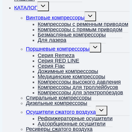
Переключить
КАТАЛОГ
дочернее
меню
Переключить
Винтовые компрессоры
дочернее
меню
Компрессоры с ременным приводом
Компрессоры с прямым приводом
Безмасляные компрессоры
Для лазера
Переключить
Поршневые компрессоры
дочернее
меню
Серия Remeza
Серия RED LINE
Серия Fiac
Дожимные компрессоры
Медицинские компрессоры
Компрессоры высокого давления
Компрессоры для троллейбусов
Компрессоры для электропоездов
Спиральные компрессоры
Дизельные компрессоры
Переключить
Осушители сжатого воздуха
дочернее
меню
Рефрижераторные осушители
Адсорбционные осушители
Ресиверы сжатого воздуха