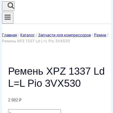
Главная
/
Каталог
/
Запчасти для компрессоров
/
Ремни
/
Ремень XPZ 1337 Ld L=L Pio 3VX530
Ремень XPZ 1337 Ld
L=L Pio 3VX530
2 982
₽
Количество