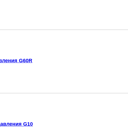
авления G60R
давления G10