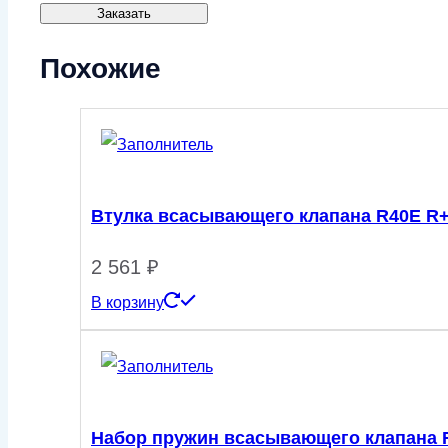
давления
минимального
Заказать
колец
G25F
давления
клапана
Похожие
G25F
минимального
давления
G25F
Втулка всасывающего клапана R40E R
2 561
₽
В корзину
Набор пружин всасывающего клапана 