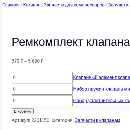
Главная
/
Каталог
/
Запчасти для компрессоров
/
Запчасти 
Ремкомплект клапана
Диапазон
379
₽
–
5 690
₽
цен:
Количество
Клапанный элемент клап
379 ₽
товара
Количество
–
Набор пружин клапана м
Клапанный
товара
5
Количество
Набор уплотнительных ко
элемент
Набор
690 ₽
товара
В корзину
клапана
пружин
Набор
Артикул:
2201150
Категория:
Запчасти к клапанам
минимального
клапана
уплотнительных