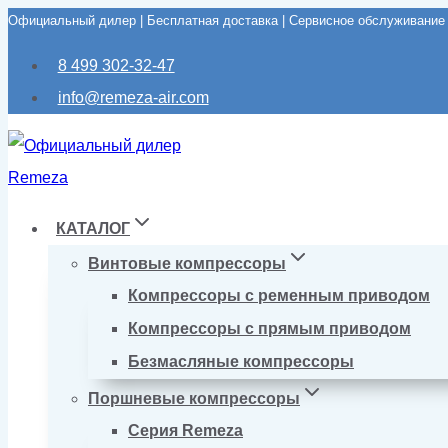
Официальный дилер | Бесплатная доставка | Сервисное обслуживание
Перейти
к
8 499 302-32-47
содержимому
info@remeza-air.com
КАТАЛОГ
Винтовые компрессоры
Компрессоры с ременным приводом
Компрессоры с прямым приводом
Безмасляные компрессоры
Поршневые компрессоры
Серия Remeza