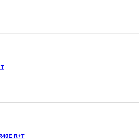
+T
R40E R+T