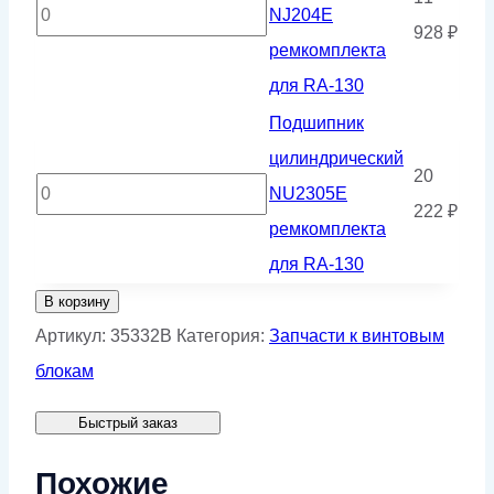
ремкомплекта
Количество
NJ204E
928
₽
для
товара
ремкомплекта
RA-
Подшипник
для RA-130
130
цилиндрический
Подшипник
NJ204E
цилиндрический
20
ремкомплекта
Количество
NU2305E
222
₽
для
товара
ремкомплекта
RA-
Подшипник
для RA-130
130
цилиндрический
В корзину
NU2305E
Артикул:
35332В
Категория:
Запчасти к винтовым
ремкомплекта
блокам
для
Быстрый заказ
RA-
130
Похожие