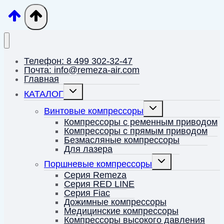
Телефон: 8 499 302-32-47
Почта: info@remeza-air.com
Главная
Переключить
КАТАЛОГ
дочернее
меню
Переключить
Винтовые компрессоры
дочернее
меню
Компрессоры с ременным приводом
Компрессоры с прямым приводом
Безмасляные компрессоры
Для лазера
Переключить
Поршневые компрессоры
дочернее
меню
Серия Remeza
Серия RED LINE
Серия Fiac
Дожимные компрессоры
Медицинские компрессоры
Компрессоры высокого давления