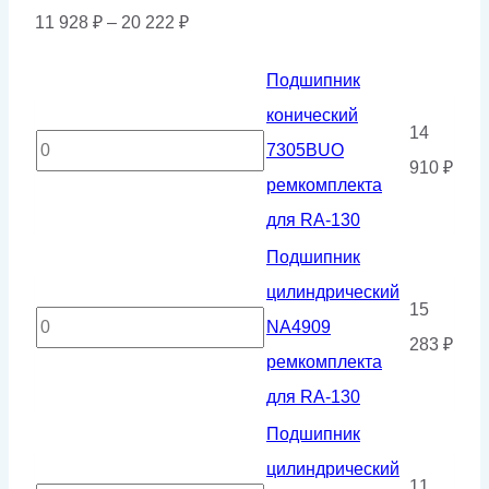
Диапазон
11 928
₽
–
20 222
₽
цен:
Подшипник
11
конический
928 ₽
14
Количество
7305BUO
–
910
₽
товара
ремкомплекта
20
Подшипник
для RA-130
222 ₽
конический
Подшипник
7305BUO
цилиндрический
15
ремкомплекта
Количество
NA4909
283
₽
для
товара
ремкомплекта
RA-
Подшипник
для RA-130
130
цилиндрический
Подшипник
NA4909
цилиндрический
11