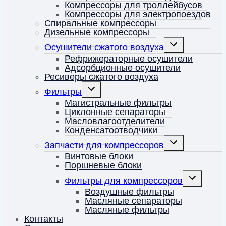
Компрессоры для троллейбусов
Компрессоры для электропоездов
Спиральные компрессоры
Дизельные компрессоры
Переключить
Осушители сжатого воздуха
дочернее
меню
Рефрижераторные осушители
Адсорбционные осушители
Ресиверы сжатого воздуха
Переключить
Фильтры
дочернее
меню
Магистральные фильтры
Циклонные сепараторы
Масловлагоотделители
Конденсатоотводчики
Переключить
Запчасти для компрессоров
дочернее
меню
Винтовые блоки
Поршневые блоки
Переключит
Фильтры для компрессоров
дочернее
меню
Воздушные фильтры
Масляные сепараторы
Масляные фильтры
Контакты