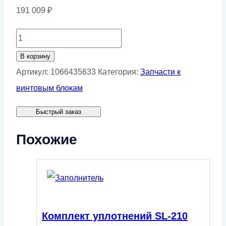
191 009
₽
Количество
товара
В корзину
Ремкомплект
Артикул:
1066435633
Категория:
Запчасти к
подшипников
винтовым блокам
для
Быстрый заказ
RA-
133
Похожие
Комплект уплотнений SL-210