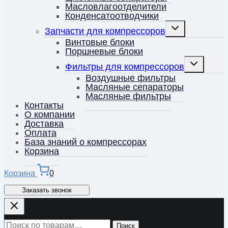
Масловлагоотделители
Конденсатоотводчики
Переключить
Запчасти для компрессоров
дочернее
меню
Винтовые блоки
Поршневые блоки
Переключит
Фильтры для компрессоров
дочернее
меню
Воздушные фильтры
Масляные сепараторы
Масляные фильтры
Контакты
О компании
Доставка
Оплата
База знаний о компрессорах
Корзина
Корзина
0
Заказать звонок
Искать:
Поиск