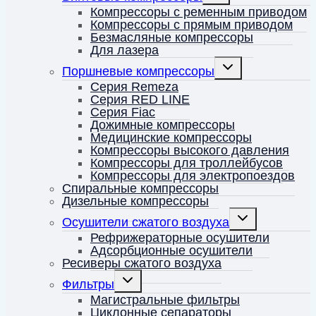
меню
Компрессоры с ременным приводом
Компрессоры с прямым приводом
Безмасляные компрессоры
Для лазера
Переключить
Поршневые компрессоры
дочернее
меню
Серия Remeza
Серия RED LINE
Серия Fiac
Дожимные компрессоры
Медицинские компрессоры
Компрессоры высокого давления
Компрессоры для троллейбусов
Компрессоры для электропоездов
Спиральные компрессоры
Дизельные компрессоры
Переключить
Осушители сжатого воздуха
дочернее
меню
Рефрижераторные осушители
Адсорбционные осушители
Ресиверы сжатого воздуха
Переключить
Фильтры
дочернее
меню
Магистральные фильтры
Циклонные сепараторы