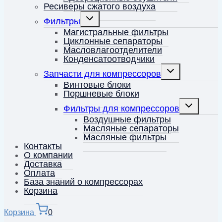
Ресиверы сжатого воздуха
Переключить
Фильтры
дочернее
меню
Магистральные фильтры
Циклонные сепараторы
Масловлагоотделители
Конденсатоотводчики
Переключить
Запчасти для компрессоров
дочернее
меню
Винтовые блоки
Поршневые блоки
Переключит
Фильтры для компрессоров
дочернее
меню
Воздушные фильтры
Масляные сепараторы
Масляные фильтры
Контакты
О компании
Доставка
Оплата
База знаний о компрессорах
Корзина
Корзина
0