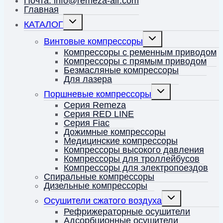
Почта: info@remeza-air.com
Главная
Переключить
КАТАЛОГ
дочернее
меню
Переключить
Винтовые компрессоры
дочернее
меню
Компрессоры с ременным приводом
Компрессоры с прямым приводом
Безмасляные компрессоры
Для лазера
Переключить
Поршневые компрессоры
дочернее
меню
Серия Remeza
Серия RED LINE
Серия Fiac
Дожимные компрессоры
Медицинские компрессоры
Компрессоры высокого давления
Компрессоры для троллейбусов
Компрессоры для электропоездов
Спиральные компрессоры
Дизельные компрессоры
Переключить
Осушители сжатого воздуха
дочернее
меню
Рефрижераторные осушители
Адсорбционные осушители