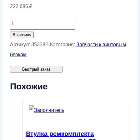
222 686
₽
Количество
товара
В корзину
Ремкомплект
Артикул:
35338B
Категория:
Запчасти к винтовым
подшипников
блокам
для
Быстрый заказ
RA-
780
Похожие
Втулка ремкомплекта