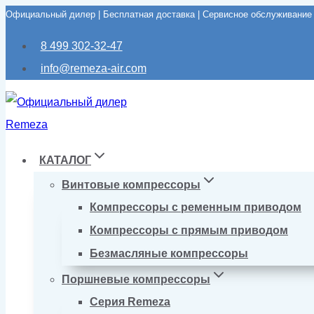
Официальный дилер | Бесплатная доставка | Сервисное обслуживание
Перейти
к
8 499 302-32-47
содержимому
info@remeza-air.com
КАТАЛОГ
Винтовые компрессоры
Компрессоры с ременным приводом
Компрессоры с прямым приводом
Безмасляные компрессоры
Поршневые компрессоры
Серия Remeza