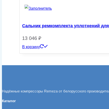
Сальник ремкомплекта уплотнений для
13 046
₽
В корзину
Надёжные компрессоры Remeza от белорусского производите
Каталог