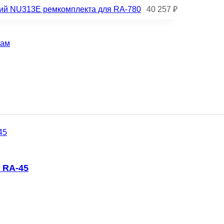
ий NU313E ремкомплекта для RA-780
40 257
₽
кам
 RA-45