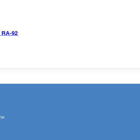
 RA-92
ля