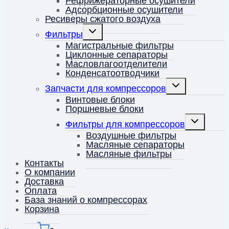
Рефрижераторные осушители
Адсорбционные осушители
Ресиверы сжатого воздуха
Переключить
Фильтры
дочернее
меню
Магистральные фильтры
Циклонные сепараторы
Масловлагоотделители
Конденсатоотводчики
Переключить
Запчасти для компрессоров
дочернее
меню
Винтовые блоки
Поршневые блоки
Переключит
Фильтры для компрессоров
дочернее
меню
Воздушные фильтры
Масляные сепараторы
Масляные фильтры
Контакты
О компании
Доставка
Оплата
База знаний о компрессорах
Корзина