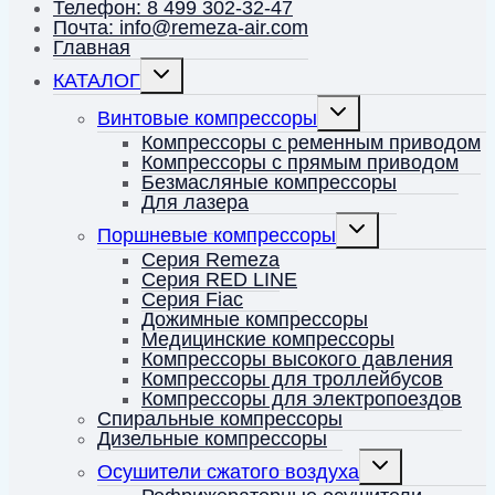
Телефон: 8 499 302-32-47
Почта: info@remeza-air.com
Главная
Переключить
КАТАЛОГ
дочернее
меню
Переключить
Винтовые компрессоры
дочернее
меню
Компрессоры с ременным приводом
Компрессоры с прямым приводом
Безмасляные компрессоры
Для лазера
Переключить
Поршневые компрессоры
дочернее
меню
Серия Remeza
Серия RED LINE
Серия Fiac
Дожимные компрессоры
Медицинские компрессоры
Компрессоры высокого давления
Компрессоры для троллейбусов
Компрессоры для электропоездов
Спиральные компрессоры
Дизельные компрессоры
Переключить
Осушители сжатого воздуха
дочернее
меню