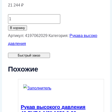
21 244
₽
Количество
товара
В корзину
Рукав
Артикул:
4197062029
Категория:
Рукава высоко
высокого
давления
давления
Быстрый заказ
32.ЕНТ.1
1/4".2100.0-
Похожие
90
Рукав высокого давления