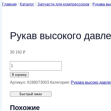
Главная
/
Каталог
/
Запчасти для компрессоров
/
Рукава вы
Рукав высокого давлен
30 192
₽
Количество
товара
В корзину
Рукав
Артикул:
4198073003
Категория:
Рукава высоко давле
высокого
Быстрый заказ
давления
40.ЕНТ.1
Похожие