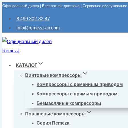
Официальный дилер | Бесплатная доставка | Сервисное обслуживание
Перейти
к
8 499 302-32-47
содержимому
info@remeza-air.com
КАТАЛОГ
Винтовые компрессоры
Компрессоры с ременным приводом
Компрессоры с прямым приводом
Безмасляные компрессоры
Поршневые компрессоры
Серия Remeza