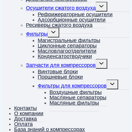
Переключить
Осушители сжатого воздуха
дочернее
меню
Рефрижераторные осушители
Адсорбционные осушители
Ресиверы сжатого воздуха
Переключить
Фильтры
дочернее
меню
Магистральные фильтры
Циклонные сепараторы
Масловлагоотделители
Конденсатоотводчики
Переключить
Запчасти для компрессоров
дочернее
меню
Винтовые блоки
Поршневые блоки
Переключит
Фильтры для компрессоров
дочернее
меню
Воздушные фильтры
Масляные сепараторы
Масляные фильтры
Контакты
О компании
Доставка
Оплата
База знаний о компрессорах