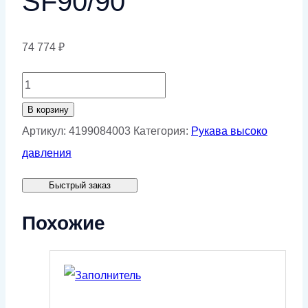
SF90/90
74 774
₽
Количество
товара
В корзину
Рукав
Артикул:
4199084003
Категория:
Рукава высоко
высокого
давления
давления
Быстрый заказ
50.EHT.2".830.SF90-
SF90/90
Похожие