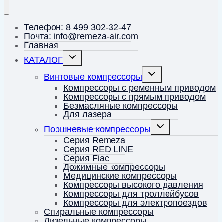
Телефон: 8 499 302-32-47
Почта: info@remeza-air.com
Главная
Переключить
КАТАЛОГ
дочернее
меню
Переключить
Винтовые компрессоры
дочернее
меню
Компрессоры с ременным приводом
Компрессоры с прямым приводом
Безмасляные компрессоры
Для лазера
Переключить
Поршневые компрессоры
дочернее
меню
Серия Remeza
Серия RED LINE
Серия Fiac
Дожимные компрессоры
Медицинские компрессоры
Компрессоры высокого давления
Компрессоры для троллейбусов
Компрессоры для электропоездов
Спиральные компрессоры
Дизельные компрессоры