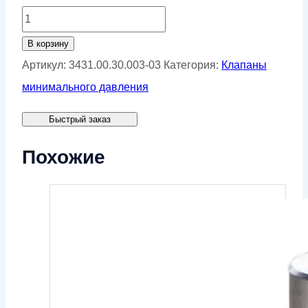
Количество
товара
В корзину
Шкив
Артикул:
3431.00.30.003-03
Категория:
Клапаны
ведомый
минимального давления
3431.00.30.003-
Быстрый заказ
03
Похожие