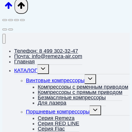
Телефон: 8 499 302-32-47
Почта: info@remeza-air.com
Главная
Переключить
КАТАЛОГ
дочернее
меню
Переключить
Винтовые компрессоры
дочернее
меню
Компрессоры с ременным приводом
Компрессоры с прямым приводом
Безмасляные компрессоры
Для лазера
Переключить
Поршневые компрессоры
дочернее
меню
Серия Remeza
Серия RED LINE
Серия Fiac