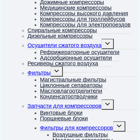
Дожимные компрессоры
Медицинские компрессоры
Компрессоры высокого давления
Компрессоры для троллейбусов
Компрессоры для электропоездов
Спиральные компрессоры
Дизельные компрессоры
Переключить
Осушители сжатого воздуха
дочернее
меню
Рефрижераторные осушители
Адсорбционные осушители
Ресиверы сжатого воздуха
Переключить
Фильтры
дочернее
меню
Магистральные фильтры
Циклонные сепараторы
Масловлагоотделители
Конденсатоотводчики
Переключить
Запчасти для компрессоров
дочернее
меню
Винтовые блоки
Поршневые блоки
Переключит
Фильтры для компрессоров
дочернее
меню
Воздушные фильтры