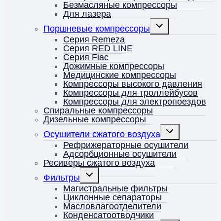
Безмасляные компрессоры
Для лазера
Переключить
Поршневые компрессоры
дочернее
меню
Серия Remeza
Серия RED LINE
Серия Fiac
Дожимные компрессоры
Медицинские компрессоры
Компрессоры высокого давления
Компрессоры для троллейбусов
Компрессоры для электропоездов
Спиральные компрессоры
Дизельные компрессоры
Переключить
Осушители сжатого воздуха
дочернее
меню
Рефрижераторные осушители
Адсорбционные осушители
Ресиверы сжатого воздуха
Переключить
Фильтры
дочернее
меню
Магистральные фильтры
Циклонные сепараторы
Масловлагоотделители
Конденсатоотводчики