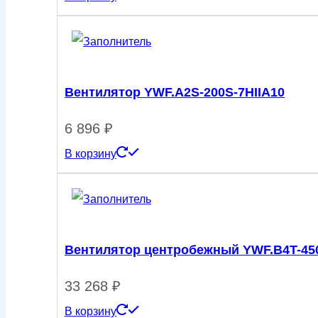
Вентилятор YWF.A2S-200S-7HIIA10
6 896
₽
В корзину
Вентилятор центробежный YWF.B4T-45
33 268
₽
В корзину