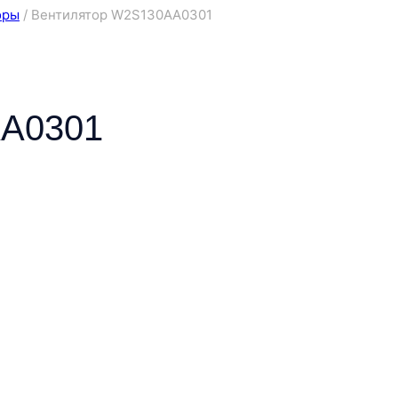
оры
/
Вентилятор W2S130AA0301
AA0301