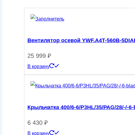
Вентилятор осевой YWF.A4T-560B-5DIA
25 999
₽
В корзину
Крыльчатка 400/6-6/Р3НL/35/РАG/28/-/-6-b
6 430
₽
В корзину