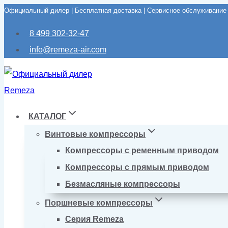
Официальный дилер | Бесплатная доставка | Сервисное обслуживание
Перейти
к
8 499 302-32-47
содержимому
info@remeza-air.com
КАТАЛОГ
Винтовые компрессоры
Компрессоры с ременным приводом
Компрессоры с прямым приводом
Безмасляные компрессоры
Поршневые компрессоры
Серия Remeza