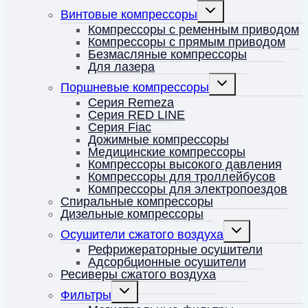
меню
Переключить
Винтовые компрессоры
дочернее
меню
Компрессоры с ременным приводом
Компрессоры с прямым приводом
Безмасляные компрессоры
Для лазера
Переключить
Поршневые компрессоры
дочернее
меню
Серия Remeza
Серия RED LINE
Серия Fiac
Дожимные компрессоры
Медицинские компрессоры
Компрессоры высокого давления
Компрессоры для троллейбусов
Компрессоры для электропоездов
Спиральные компрессоры
Дизельные компрессоры
Переключить
Осушители сжатого воздуха
дочернее
меню
Рефрижераторные осушители
Адсорбционные осушители
Ресиверы сжатого воздуха
Переключить
Фильтры
дочернее
меню