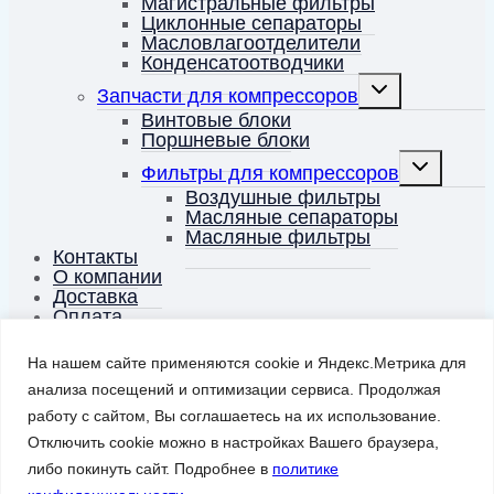
Магистральные фильтры
Циклонные сепараторы
Масловлагоотделители
Конденсатоотводчики
Переключить
Запчасти для компрессоров
дочернее
меню
Винтовые блоки
Поршневые блоки
Переключит
Фильтры для компрессоров
дочернее
меню
Воздушные фильтры
Масляные сепараторы
Масляные фильтры
Контакты
О компании
Доставка
Оплата
База знаний о компрессорах
Корзина
На нашем сайте применяются cookie и Яндекс.Метрика для
анализа посещений и оптимизации сервиса. Продолжая
Корзина
0
работу с сайтом, Вы соглашаетесь на их использование.
Заказать звонок
Отключить cookie можно в настройках Вашего браузера,
либо покинуть сайт. Подробнее в
политике