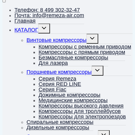
Телефон: 8 499 302-32-47
Почта: info@remeza-air.com
Главная
Переключить
КАТАЛОГ
дочернее
меню
Переключить
Винтовые компрессоры
дочернее
меню
Компрессоры с ременным приводом
Компрессоры с прямым приводом
Безмасляные компрессоры
Для лазера
Переключить
Поршневые компрессоры
дочернее
меню
Серия Remeza
Серия RED LINE
Серия Fiac
Дожимные компрессоры
Медицинские компрессоры
Компрессоры высокого давления
Компрессоры для троллейбусов
Компрессоры для электропоездов
Спиральные компрессоры
Дизельные компрессоры
Переключить