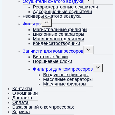
Осушители сжатого воздуха
дочернее
меню
Рефрижераторные осушители
Адсорбционные осушители
Ресиверы сжатого воздуха
Переключить
Фильтры
дочернее
меню
Магистральные фильтры
Циклонные сепараторы
Масловлагоотделители
Конденсатоотводчики
Переключить
Запчасти для компрессоров
дочернее
меню
Винтовые блоки
Поршневые блоки
Переключит
Фильтры для компрессоров
дочернее
меню
Воздушные фильтры
Масляные сепараторы
Масляные фильтры
Контакты
О компании
Доставка
Оплата
База знаний о компрессорах
Корзина