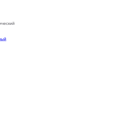
ический
ный