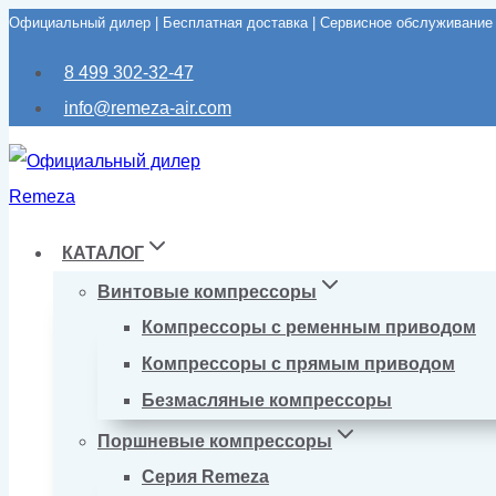
Официальный дилер | Бесплатная доставка | Сервисное обслуживание
Перейти
к
8 499 302-32-47
содержимому
info@remeza-air.com
КАТАЛОГ
Винтовые компрессоры
Компрессоры с ременным приводом
Компрессоры с прямым приводом
Безмасляные компрессоры
Поршневые компрессоры
Серия Remeza