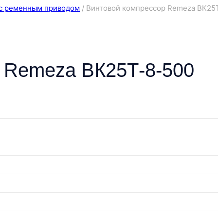
с ременным приводом
/
Винтовой компрессор Remeza ВК25
 Remeza ВК25Т-8-500