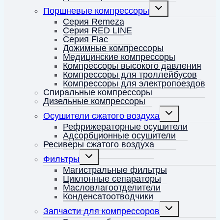
Переключить
Поршневые компрессоры
дочернее
меню
Серия Remeza
Серия RED LINE
Серия Fiac
Дожимные компрессоры
Медицинские компрессоры
Компрессоры высокого давления
Компрессоры для троллейбусов
Компрессоры для электропоездов
Спиральные компрессоры
Дизельные компрессоры
Переключить
Осушители сжатого воздуха
дочернее
меню
Рефрижераторные осушители
Адсорбционные осушители
Ресиверы сжатого воздуха
Переключить
Фильтры
дочернее
меню
Магистральные фильтры
Циклонные сепараторы
Масловлагоотделители
Конденсатоотводчики
Переключить
Запчасти для компрессоров
дочернее