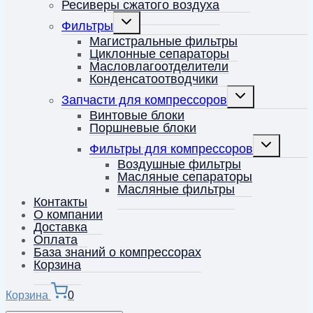
Ресиверы сжатого воздуха
Переключить
Фильтры
дочернее
меню
Магистральные фильтры
Циклонные сепараторы
Масловлагоотделители
Конденсатоотводчики
Переключить
Запчасти для компрессоров
дочернее
меню
Винтовые блоки
Поршневые блоки
Переключит
Фильтры для компрессоров
дочернее
меню
Воздушные фильтры
Масляные сепараторы
Масляные фильтры
Контакты
О компании
Доставка
Оплата
База знаний о компрессорах
Корзина
Корзина
0