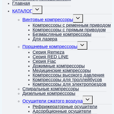
Главная
Переключить
КАТАЛОГ
дочернее
меню
Переключить
Винтовые компрессоры
дочернее
меню
Компрессоры с ременным приводом
Компрессоры с прямым приводом
Безмасляные компрессоры
Для лазера
Переключить
Поршневые компрессоры
дочернее
меню
Серия Remeza
Серия RED LINE
Серия Fiac
Дожимные компрессоры
Медицинские компрессоры
Компрессоры высокого давления
Компрессоры для троллейбусов
Компрессоры для электропоездов
Спиральные компрессоры
Дизельные компрессоры
Переключить
Осушители сжатого воздуха
дочернее
меню
Рефрижераторные осушители
Адсорбционные осушители