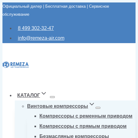
Официальный дилер | Бесплатная доставка | Сервисное
Перейти
обслуживание
к
содержимому
8 499 302-32-47
info@remeza-air.com
КАТАЛОГ
Винтовые компрессоры
Компрессоры с ременным приводом
Компрессоры с прямым приводом
Безмасляные компрессоры