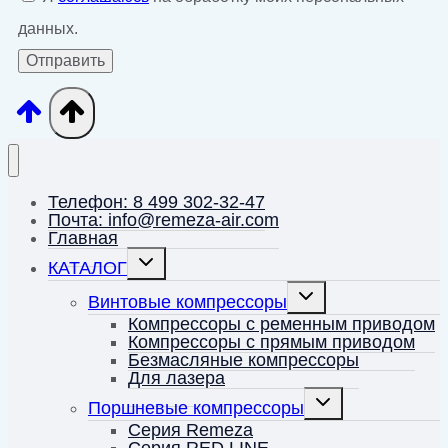
данных.
Телефон: 8 499 302-32-47
Почта: info@remeza-air.com
Главная
Переключить
КАТАЛОГ
дочернее
меню
Переключить
Винтовые компрессоры
дочернее
меню
Компрессоры с ременным приводом
Компрессоры с прямым приводом
Безмасляные компрессоры
Для лазера
Переключить
Поршневые компрессоры
дочернее
меню
Серия Remeza
Серия RED LINE