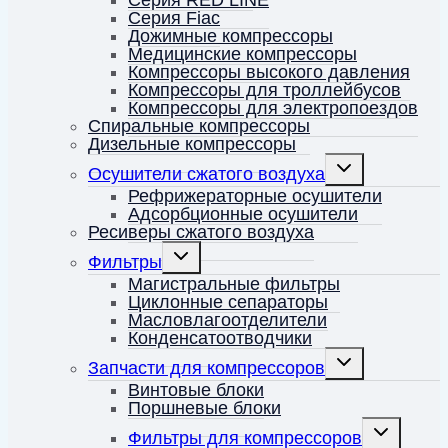
Серия Fiac
Дожимные компрессоры
Медицинские компрессоры
Компрессоры высокого давления
Компрессоры для троллейбусов
Компрессоры для электропоездов
Спиральные компрессоры
Дизельные компрессоры
Переключить
Осушители сжатого воздуха
дочернее
меню
Рефрижераторные осушители
Адсорбционные осушители
Ресиверы сжатого воздуха
Переключить
Фильтры
дочернее
меню
Магистральные фильтры
Циклонные сепараторы
Масловлагоотделители
Конденсатоотводчики
Переключить
Запчасти для компрессоров
дочернее
меню
Винтовые блоки
Поршневые блоки
Переключит
Фильтры для компрессоров
дочернее