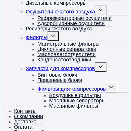
Дизельные компрессоры
Переключить
Осушители сжатого воздуха
дочернее
меню
Рефрижераторные осушители
Адсорбционные осушители
Ресиверы сжатого воздуха
Переключить
Фильтры
дочернее
меню
Магистральные фильтры
Циклонные сепараторы
Масловлагоотделители
Конденсатоотводчики
Переключить
Запчасти для компрессоров
дочернее
меню
Винтовые блоки
Поршневые блоки
Переключит
Фильтры для компрессоров
дочернее
меню
Воздушные фильтры
Масляные сепараторы
Масляные фильтры
Контакты
О компании
Доставка
Оплата