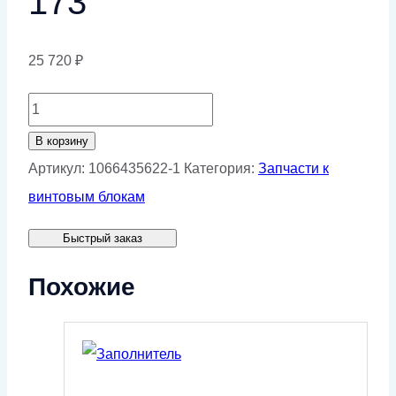
173
25 720
₽
Количество
товара
В корзину
Втулка
Артикул:
1066435622-1
Категория:
Запчасти к
ремкомплекта
винтовым блокам
уплотнений
Быстрый заказ
для
RA-
Похожие
173