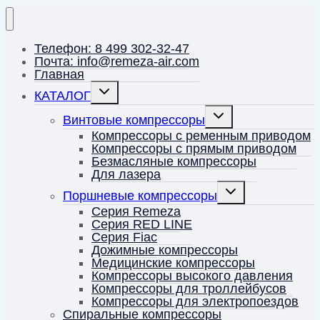
Телефон: 8 499 302-32-47
Почта: info@remeza-air.com
Главная
Переключить
КАТАЛОГ
дочернее
меню
Переключить
Винтовые компрессоры
дочернее
меню
Компрессоры с ременным приводом
Компрессоры с прямым приводом
Безмасляные компрессоры
Для лазера
Переключить
Поршневые компрессоры
дочернее
меню
Серия Remeza
Серия RED LINE
Серия Fiac
Дожимные компрессоры
Медицинские компрессоры
Компрессоры высокого давления
Компрессоры для троллейбусов
Компрессоры для электропоездов
Спиральные компрессоры