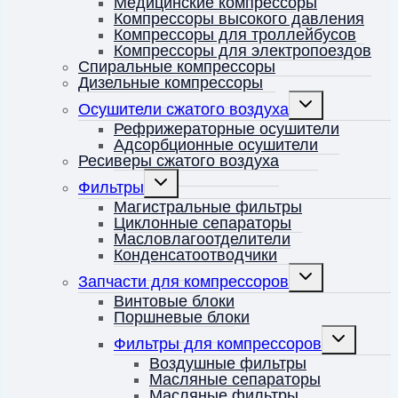
Медицинские компрессоры
Компрессоры высокого давления
Компрессоры для троллейбусов
Компрессоры для электропоездов
Спиральные компрессоры
Дизельные компрессоры
Переключить
Осушители сжатого воздуха
дочернее
меню
Рефрижераторные осушители
Адсорбционные осушители
Ресиверы сжатого воздуха
Переключить
Фильтры
дочернее
меню
Магистральные фильтры
Циклонные сепараторы
Масловлагоотделители
Конденсатоотводчики
Переключить
Запчасти для компрессоров
дочернее
меню
Винтовые блоки
Поршневые блоки
Переключит
Фильтры для компрессоров
дочернее
меню
Воздушные фильтры
Масляные сепараторы
Масляные фильтры