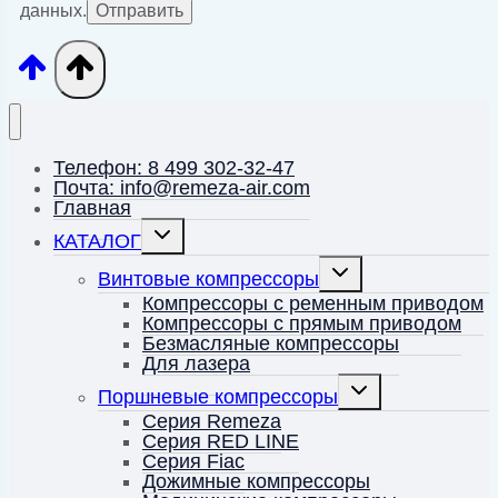
данных.
Телефон: 8 499 302-32-47
Почта: info@remeza-air.com
Главная
Переключить
КАТАЛОГ
дочернее
меню
Переключить
Винтовые компрессоры
дочернее
меню
Компрессоры с ременным приводом
Компрессоры с прямым приводом
Безмасляные компрессоры
Для лазера
Переключить
Поршневые компрессоры
дочернее
меню
Серия Remeza
Серия RED LINE
Серия Fiac
Дожимные компрессоры