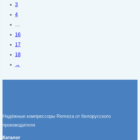
3
4
…
16
17
18
→
Надёжные компрессоры Remeza от белорусского
производителя
Каталог