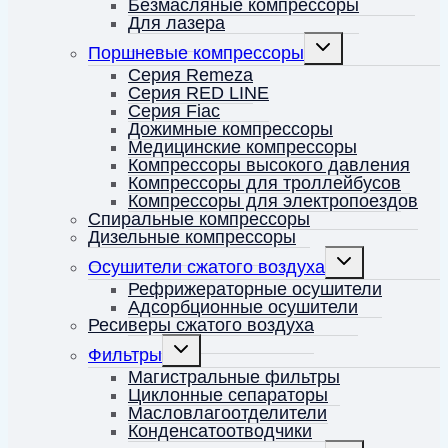
Безмасляные компрессоры
Для лазера
Переключить
Поршневые компрессоры
дочернее
меню
Серия Remeza
Серия RED LINE
Серия Fiac
Дожимные компрессоры
Медицинские компрессоры
Компрессоры высокого давления
Компрессоры для троллейбусов
Компрессоры для электропоездов
Спиральные компрессоры
Дизельные компрессоры
Переключить
Осушители сжатого воздуха
дочернее
меню
Рефрижераторные осушители
Адсорбционные осушители
Ресиверы сжатого воздуха
Переключить
Фильтры
дочернее
меню
Магистральные фильтры
Циклонные сепараторы
Масловлагоотделители
Конденсатоотводчики