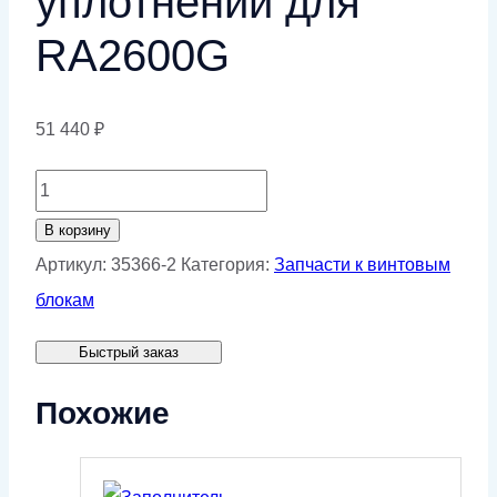
уплотнений для
RA2600G
51 440
₽
Количество
товара
В корзину
Сальник
Артикул:
35366-2
Категория:
Запчасти к винтовым
армированный
блокам
ремкомплекта
Быстрый заказ
уплотнений
для
Похожие
RA2600G