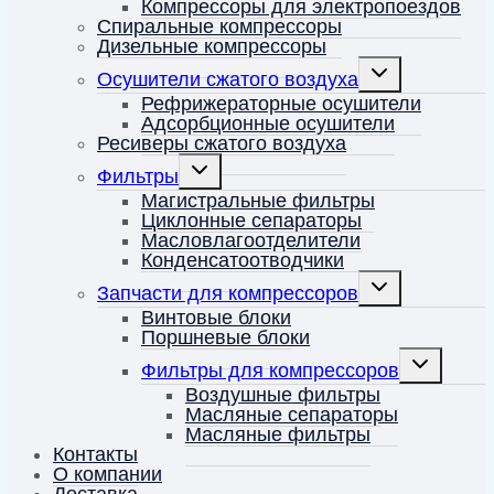
Компрессоры для электропоездов
Спиральные компрессоры
Дизельные компрессоры
Переключить
Осушители сжатого воздуха
дочернее
меню
Рефрижераторные осушители
Адсорбционные осушители
Ресиверы сжатого воздуха
Переключить
Фильтры
дочернее
меню
Магистральные фильтры
Циклонные сепараторы
Масловлагоотделители
Конденсатоотводчики
Переключить
Запчасти для компрессоров
дочернее
меню
Винтовые блоки
Поршневые блоки
Переключит
Фильтры для компрессоров
дочернее
меню
Воздушные фильтры
Масляные сепараторы
Масляные фильтры
Контакты
О компании
Доставка