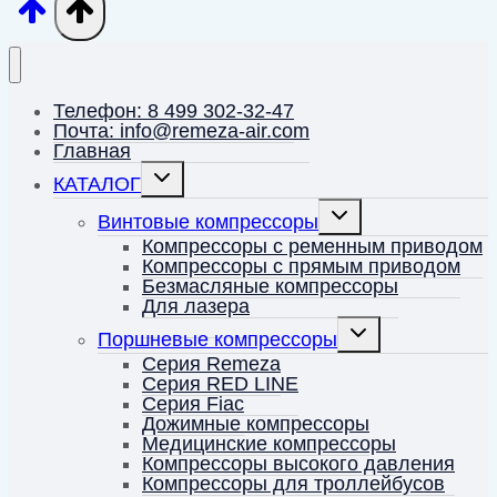
Телефон: 8 499 302-32-47
Почта: info@remeza-air.com
Главная
Переключить
КАТАЛОГ
дочернее
меню
Переключить
Винтовые компрессоры
дочернее
меню
Компрессоры с ременным приводом
Компрессоры с прямым приводом
Безмасляные компрессоры
Для лазера
Переключить
Поршневые компрессоры
дочернее
меню
Серия Remeza
Серия RED LINE
Серия Fiac
Дожимные компрессоры
Медицинские компрессоры
Компрессоры высокого давления
Компрессоры для троллейбусов