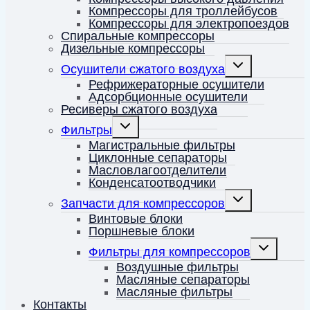
Компрессоры для троллейбусов
Компрессоры для электропоездов
Спиральные компрессоры
Дизельные компрессоры
Переключить
Осушители сжатого воздуха
дочернее
меню
Рефрижераторные осушители
Адсорбционные осушители
Ресиверы сжатого воздуха
Переключить
Фильтры
дочернее
меню
Магистральные фильтры
Циклонные сепараторы
Масловлагоотделители
Конденсатоотводчики
Переключить
Запчасти для компрессоров
дочернее
меню
Винтовые блоки
Поршневые блоки
Переключит
Фильтры для компрессоров
дочернее
меню
Воздушные фильтры
Масляные сепараторы
Масляные фильтры
Контакты