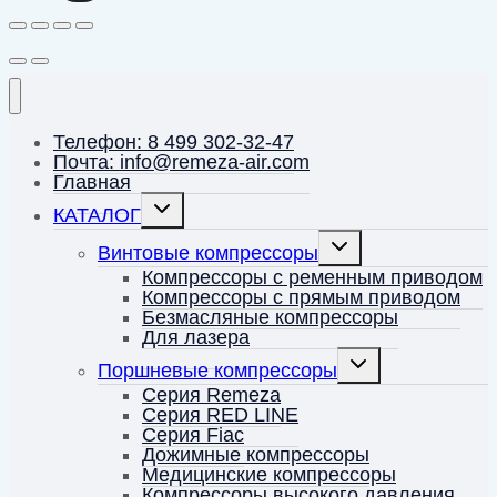
Телефон: 8 499 302-32-47
Почта: info@remeza-air.com
Главная
Переключить
КАТАЛОГ
дочернее
меню
Переключить
Винтовые компрессоры
дочернее
меню
Компрессоры с ременным приводом
Компрессоры с прямым приводом
Безмасляные компрессоры
Для лазера
Переключить
Поршневые компрессоры
дочернее
меню
Серия Remeza
Серия RED LINE
Серия Fiac
Дожимные компрессоры
Медицинские компрессоры
Компрессоры высокого давления