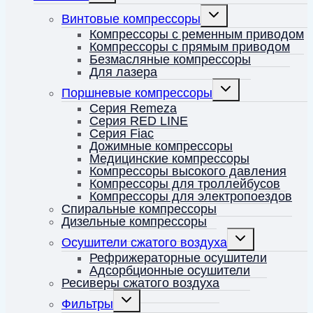
меню
Переключить
Винтовые компрессоры
дочернее
меню
Компрессоры с ременным приводом
Компрессоры с прямым приводом
Безмасляные компрессоры
Для лазера
Переключить
Поршневые компрессоры
дочернее
меню
Серия Remeza
Серия RED LINE
Серия Fiac
Дожимные компрессоры
Медицинские компрессоры
Компрессоры высокого давления
Компрессоры для троллейбусов
Компрессоры для электропоездов
Спиральные компрессоры
Дизельные компрессоры
Переключить
Осушители сжатого воздуха
дочернее
меню
Рефрижераторные осушители
Адсорбционные осушители
Ресиверы сжатого воздуха
Переключить
Фильтры
дочернее