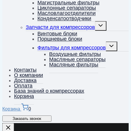
меню
Магистральные фильтры
Циклонные сепараторы
Масловлагоотделители
Конденсатоотводчики
Переключить
Запчасти для компрессоров
дочернее
меню
Винтовые блоки
Поршневые блоки
Переключит
Фильтры для компрессоров
дочернее
меню
Воздушные фильтры
Масляные сепараторы
Масляные фильтры
Контакты
О компании
Доставка
Оплата
База знаний о компрессорах
Корзина
Корзина
0
Заказать звонок