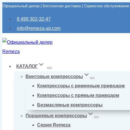
Официальный дилер | Бесплатная доставка | Сервисное обслуживание
Перейти
к
8 499 302-32-47
содержимому
info@remeza-air.com
КАТАЛОГ
Винтовые компрессоры
Компрессоры с ременным приводом
Компрессоры с прямым приводом
Безмасляные компрессоры
Поршневые компрессоры
Серия Remeza