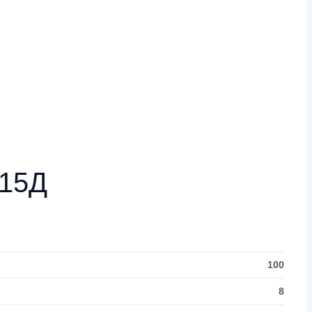
D15Д
100
8