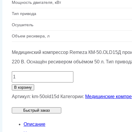
Мощность двигателя, кВт
Тип привода
Осушитель
Объем ресивера, л
Медицинский компрессор Remeza КМ-50.OLD15Д произв
220 В. Оснащён ресивером объёмом 50 л. Тип привод
Количество
товара
В корзину
Медицинский
Артикул:
km-50old15d
Категории:
Медицинские компр
компрессор
Быстрый заказ
Remeza
КМ-50.OLD15Д
Описание